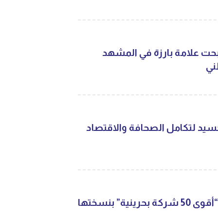
بحت علامة بارزة في المشهد
ني
 شركة” تجسيد لتكامل الصحافة والاقتصاد
“البلاد” تكشف عن قائمة “أقوى 50 شركة بحرينية” بنسختها