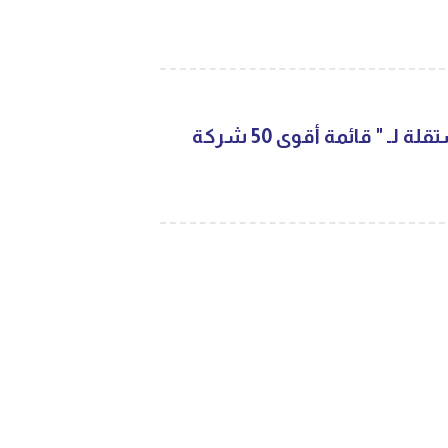
"البلاد" تشكل اللجنة المستقلة لـ " قائمة أقوى 50 شركة