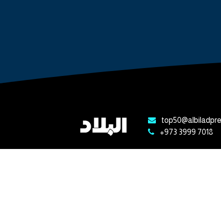
top50@albiladpr
+973 3999 7018