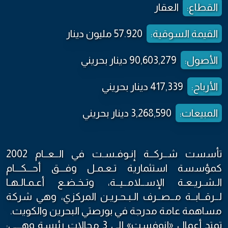
القطاع:
العقار
القيمة السوقية:
57.920 مليون دينار
الأصول:
90,603,279 دينار بحريني
الأرباح:
417,339 دينار بحريني
المبيعات:
3,268,590 دينار بحريني
تأسست شــركــة إنـوفـسـت في الــعــام 2002
كمؤسسة استثمارية تـعـمـل وفـــق أحـــكـــام
الـشـريـعـة الإســلامــيــة، وتـخـضـع أعـمـالـهـا
لــرقــابــة مــصــرف الـبـحـريـن المركزي، وهي شركة
مساهمة عامة مدرجة في بورصتي البحرين والكويت.
تمتد أعمال «إنوفست» إلى 3 مجالات رئيسة وهـــي: