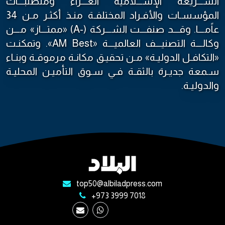
الشـــريعة الإســـلامية الغـــراء ومتطلبـــات
المؤسسـات والأفـراد المختلفـة منـذ أكثـر مـن 34
عاًمـــا. وقـــد صنفـــت الشـــركة (-A) «ممتـــاز» مـــن
وكالـــة التصنيـــف العالميـــة «AM Best». وتمكنـت
«التكافـل الدوليـة» مـن تحقيـق مكانـة مرموقـة وبنـاء
سـمعة جديـرة بالثقـة فـي سـوق التأميـن المحليـة
والدوليـة.
top50@albiladpress.com
+973 3999 7018