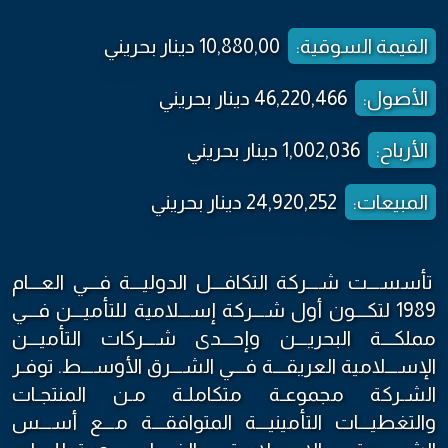
القيمة السوقية:
10,880,00 دينار بحريني
الأصول:
46,220,466 دينار بحريني
الأرباح:
1,002,036 دينار بحريني
المبيعات:
24,920,252 دينار بحريني
تأسســـت شـــركة التكافـــل الدوليـــة فـــي العـــام
1989 لتكـــون أول شـــركة إســـلامية للتأميـــن فـــي
مملكـــة البحريـــن وإحـــدى شـــركات التأميـــن
الإســـلامية العريقـــة فـــي الشـــرق الأوســـط. توفـر
الشـركة مجموعـة متكاملـة مـن المنتجـات
والتغطيـــات التأمينيـــة المتوافقـــة مـــع أســـس